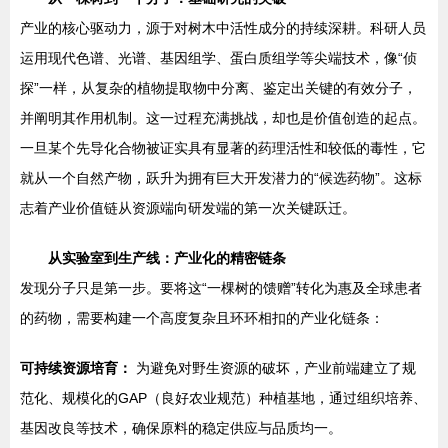
产业的核心驱动力，源于对树木中活性成分的持续深耕。科研人员
运用现代色谱、光谱、基因组学、蛋白质组学等尖端技术，像“侦
探”一样，从复杂的植物提取物中分离、鉴定出关键的有效分子，
并阐明其作用机制。这一过程充满挑战，却也是价值创造的起点。
一旦某个先导化合物被证实具有显著的药理活性和较低的毒性，它
就从一个自然产物，跃升为拥有巨大开发潜力的“候选药物”。这标
志着产业价值链从资源端向研发端的第一次关键跃迁。
从实验室到生产线：产业化的精密链条
发现分子只是第一步。要将这“一棵树的馈赠”转化为惠及全球患者
的药物，需要构建一个高度复杂且环环相扣的产业化链条：
可持续资源培育：
为避免对野生资源的破坏，产业前端建立了规
范化、规模化的GAP（良好农业规范）种植基地，通过组织培养、
基因改良等技术，确保原料的稳定供应与品质均一。